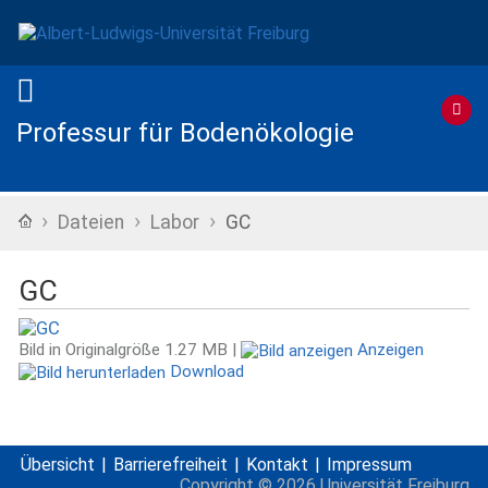
Professur für Bodenökologie
›
›
›
Startseite
Dateien
Labor
GC
GC
Bild in Originalgröße
1.27 MB
|
Anzeigen
Download
Übersicht
Barrierefreiheit
Kontakt
Impressum
Copyright ©
2026
Universität Freiburg