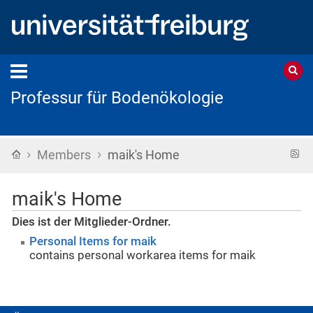
Professur für Bodenökologie
›
›
Startseite
R
Members
maik's Home
F
maik's Home
Dies ist der Mitglieder-Ordner.
Personal Items for maik
contains personal workarea items for maik